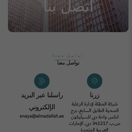
اتصل بنا
تواصل معنا
تواصل معنا
زرنا
راسلنا عبر البريد
شركة المظلة لإدارة الرعاية
الإلكتروني
الصحية الطابق السابع، برج
enaya@almadallah.ae
لنكس واحة دبي للسيليكون
ص.ب 341217 دبي، الإمارات
العربية المتحدة