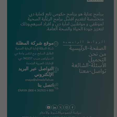
برنامج عناية هو برنامج حكومي تابع لامارة دبي
متخصصة لتقديم افضل برامج الرعاية الصحية
لموظفي و مواطنين امارة دبي و افراد اسرهم.وذلك
لتعزيز جودة الحياة والصحة العامة.
الروابط الرئيسية
موقع شركة المظلة
الصفحة-الرئيسية
شركة المظلة لإدارة الرعاية الصحية
من نحن
الطابق السابع، برج لنكس واحة دبي
التحميل
للسيليكون ص.ب 341217 دبي،
الإمارات العربية المتحدة
الأسئلة-الشائعة
التواصل عبر البريد
تواصل-معنا
الإلكتروني
enaya@almadallah.ae
اتصل بنا
800 4 ENAYA (800 4 36292)
سياسة الخصوصية
الشروط والأحكام