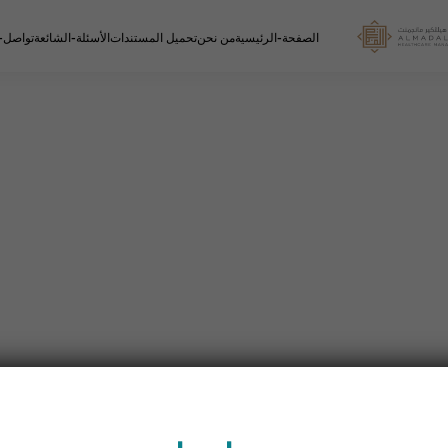
الصفحة-الرئيسية
من نحن
تحميل المستندات
الأسئلة-الشائعة
تواصل-م