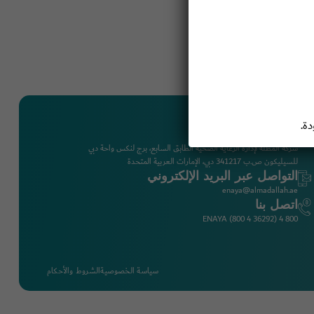
ة.
موقع شركة المظلة
شركة المظلة لإدارة الرعاية الصحية الطابق السابع، برج لنكس واحة دبي
للسيليكون ص.ب 341217 دبي، الإمارات العربية المتحدة
التواصل عبر البريد الإلكتروني
enaya@almadallah.ae
اتصل بنا
800 4 ENAYA (800 4 36292)
سياسة الخصوصية
الشروط والأحكام