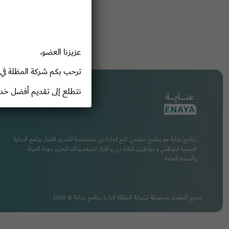
عزيزنا العضو،
ترحب بكم شركة المظلة في ب
نتطلع إلى تقديم أفضل خدم
برنامج عناية هو برنامج حكومي تابع لامارة دبي متخصصة لتقديم افضل برامج الرعاية
الصحية لموظفي و مواطنين امارة دبي و افراد اسرهم.وذلك لتعزيز جودة الحياة
والصحة العامة.
جميع الحقوق محفوظة لشركة المظلة لادارة برنامج عناية © 2026